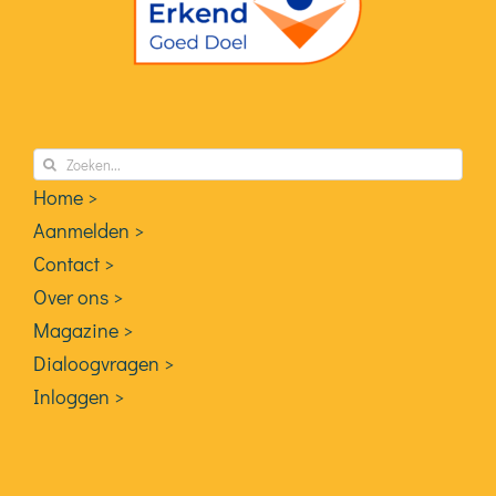
Zoeken
naar:
Home >
Aanmelden >
Contact >
Over ons >
Magazine >
Dialoogvragen >
Inloggen >