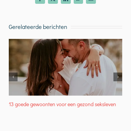
Facebook
X
LinkedIn
WhatsApp
E-
mail
Gerelateerde berichten
13 goede gewoonten voor een gezond seksleven
W