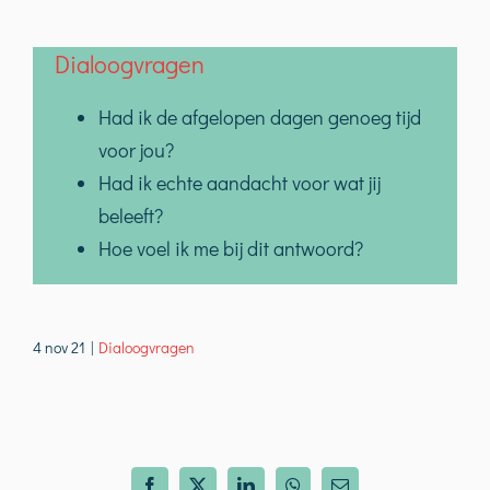
Dialoogvragen
Had ik de afgelopen dagen genoeg tijd
voor jou?
Had ik echte aandacht voor wat jij
beleeft?
Hoe voel ik me bij dit antwoord?
4 nov 21
|
Dialoogvragen