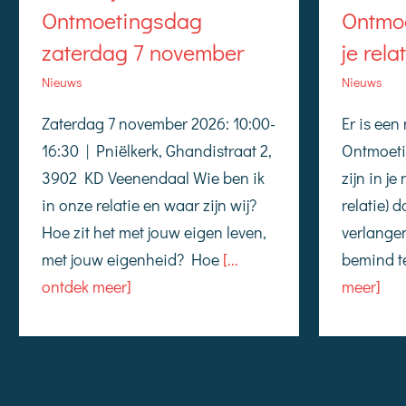
Ontmoetingsdag
Ontmoe
zaterdag 7 november
je rela
Nieuws
Nieuws
Zaterdag 7 november 2026: 10:00-
Er is ee
16:30 | Pniëlkerk, Ghandistraat 2,
Ontmoeti
3902 KD Veenendaal Wie ben ik
zijn in je
in onze relatie en waar zijn wij?
relatie) 
Hoe zit het met jouw eigen leven,
verlange
met jouw eigenheid? Hoe
[...
bemind t
ontdek meer]
meer]