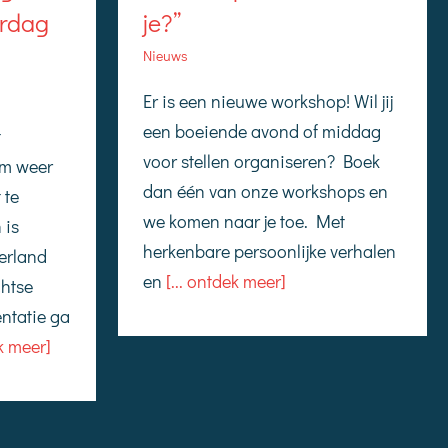
erdag
je?”
Nieuws
Er is een nieuwe workshop! Wil jij
een boeiende avond of middag
t
voor stellen organiseren? Boek
om weer
dan één van onze workshops en
 te
we komen naar je toe. Met
 is
herkenbare persoonlijke verhalen
erland
en
[... ontdek meer]
chtse
ntatie ga
k meer]