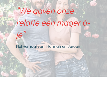
“We gaven onze
relatie een mager 6-
je”
Het verhaal van Hannah en Jeroen