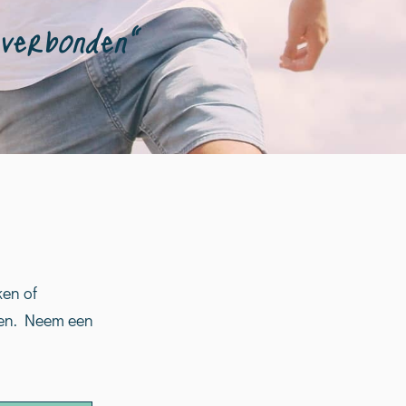
 verbonden”
ken of
komen. Neem een