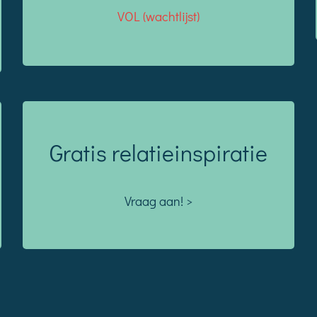
VOL (wachtlijst)
Gratis relatie­inspi­ratie
Vraag aan! >