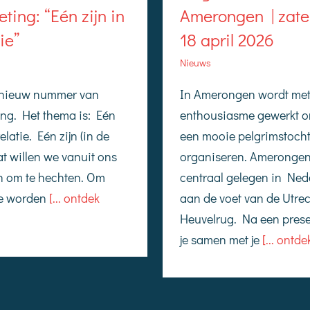
Amerongen | zat
ting: “Eén zijn in
18 april 2026
tie”
Nieuws
In Amerongen wordt me
n nieuw nummer van
enthousiasme gewerkt 
ng. Het thema is: Eén
een mooie pelgrimstocht
 relatie. Eén zijn (in de
organiseren. Amerongen
dat willen we vanuit ons
centraal gelegen in Ned
n om te hechten. Om
aan de voet van de Utre
e worden
[... ontdek
Heuvelrug. Na een prese
je samen met je
[... ontde