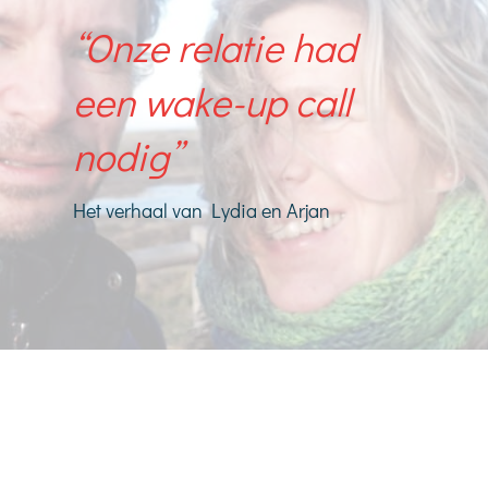
“Onze relatie had
een wake-up call
nodig”
Het verhaal van Lydia en Arjan