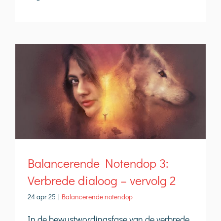
Balancerende Notendop 3:
Verbrede dialoog – vervolg 2
24 apr 25
|
Balancerende notendop
In de bewustwordingsfase van de verbrede