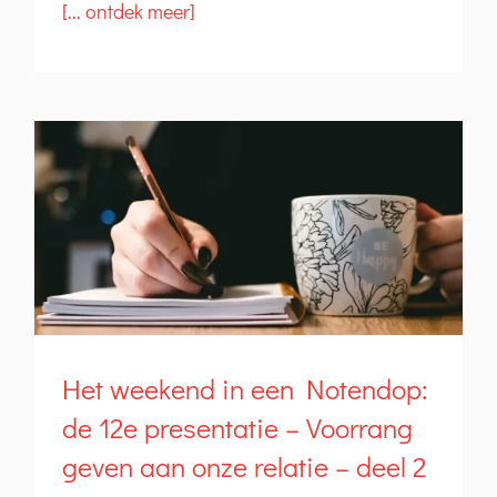
[... ontdek meer]
Het weekend in een Notendop:
de 12e presentatie – Voorrang
geven aan onze relatie – deel 2