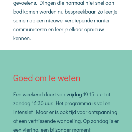
gevoelens. Dingen die normaal niet snel aan
bod komen worden nu bespreekbaar. Zo leer je
samen op een nieuwe, verdiepende manier
communiceren en leer je elkaar opnieuw
kennen.
Goed om te weten
Een weekend duurt van vrijdag 19:15 uur tot
zondag 16:30 uur. Het programma is vol en
intensief. Maar er is ook tijd voor ontspanning
of een verfrissende wandeling. Op zondag is er
een viering, een bijzonder moment.