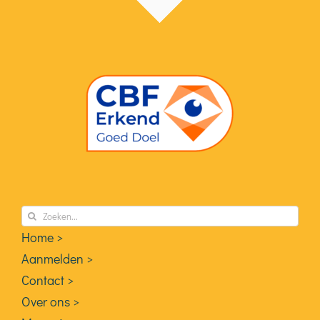
Zoeken
naar:
Home >
Aanmelden >
Contact >
Over ons >