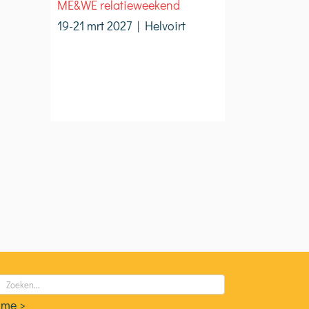
ME&WE relatieweekend
19-21 mrt 2027 | Helvoirt
eken
ar:
me >