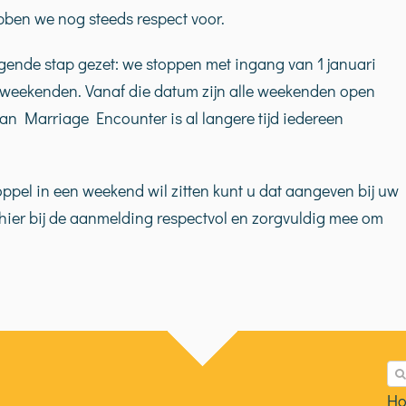
en we nog steeds respect voor.
olgende stap gezet: we stoppen met ingang van 1 januari
weekenden. Vanaf die datum zijn alle weekenden open
 van Marriage Encounter is al langere tijd iedereen
oppel in een weekend wil zitten kunt u dat aangeven bij uw
hier bij de aanmelding respectvol en zorgvuldig mee om
Zo
na
Ho