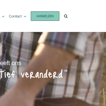
Contact
AANMELDEN
eeft ons
itief veranderd
"