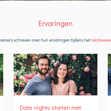
Ervaringen
nemers schreven over hun ervaringen tijdens het
relatiewe
Date nights starten met