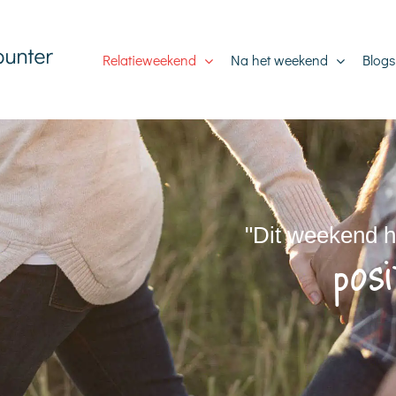
Relatieweekend
Na het weekend
Blogs
"Dit weekend h
pos