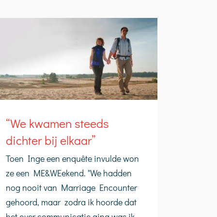
“We kwamen steeds
dichter bij elkaar”
Toen Inge een enquête invulde won
ze een ME&WEekend. "We hadden
nog nooit van Marriage Encounter
gehoord, maar zodra ik hoorde dat
het over communicatie ging was ik