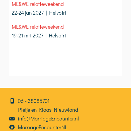
ME&WE relatieweekend
22-24 jan 2027 | Helvoirt
ME&WE relatieweekend
19-21 mrt 2027 | Helvoirt
06⁠⁠ ‑ 38085701
Pietje en Klaas Nieuwland
info@MarriageEncounter.nl
MarriageEncounterNL