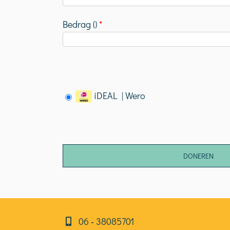
Bedrag (
)
*
iDEAL | Wero
06⁠⁠ ‑ 38085701