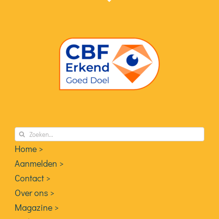
Zoeken
naar:
Home >
Aanmelden >
Contact >
Over ons >
Magazine >