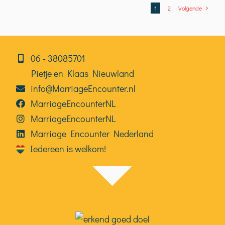
1
2
Volgende
06⁠⁠ ‑ 38085701
Pietje en Klaas Nieuwland
info@MarriageEncounter.nl
MarriageEncounterNL
MarriageEncounterNL
Marriage Encounter Nederland
Iedereen is welkom!