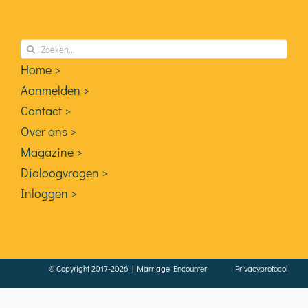
Zoeken
naar:
Home >
Aanmelden >
Contact >
Over ons >
Magazine >
Dialoogvragen >
Inloggen >
© Copyright 2017-2026 | Marriage Encounter
Privacyprotocol