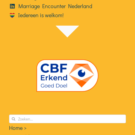
Marriage Encounter Nederland
Iedereen is welkom!
Zoeken
naar:
Home >