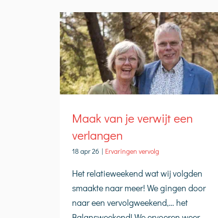
Maak van je verwijt een
verlangen
18 apr 26
|
Ervaringen vervolg
Het relatieweekend wat wij volgden
smaakte naar meer! We gingen door
naar een vervolgweekend,… het
Balansweekend! We ervoeren weer