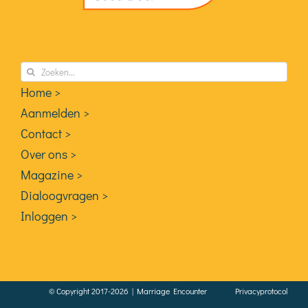
Zoeken
naar:
Home >
Aanmelden >
Contact >
Over ons >
Magazine >
Dialoogvragen >
Inloggen >
© Copyright 2017-2026 | Marriage Encounter
Privacyprotocol