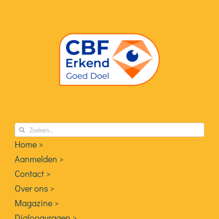
Zoeken
naar:
Home >
Aanmelden >
Contact >
Over ons >
Magazine >
Dialoogvragen >