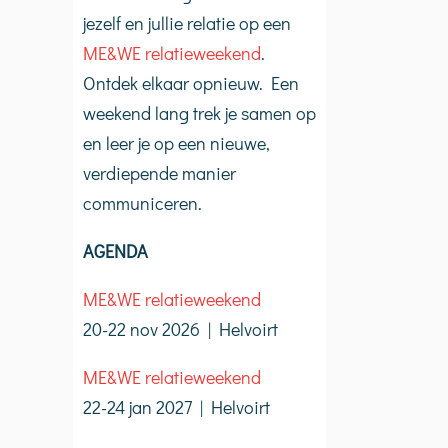
jezelf en jullie relatie op een
ME&WE relatieweekend
.
Ontdek elkaar opnieuw. Een
weekend lang trek je samen op
en leer je op een nieuwe,
verdiepende manier
communiceren.
AGENDA
ME&WE relatieweekend
20-22 nov 2026 | Helvoirt
ME&WE relatieweekend
Wens voor de wereld
Luisteren en spreken
Sint 
22-24 jan 2027 | Helvoirt