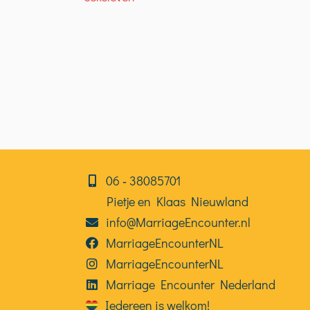
06⁠⁠ ‑ 38085701
Pietje en Klaas Nieuwland
info@MarriageEncounter.nl
MarriageEncounterNL
MarriageEncounterNL
Marriage Encounter Nederland
Iedereen is welkom!