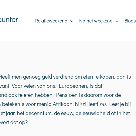
Relatieweekend
Na het weekend
Blogs
 Heeft men genoeg geld verdiend om eten te kopen, dan is
evant. Voor velen van ons, Europeanen, is dat
aand ook te eten hebben. Pensioen is daarom voor de
 betekenis voor menig Afrikaan, hij/zij leeft
nu
. Leef je bij
et jaar, het decennium, de eeuw, de eeuwigheid of in het
vert dat op?