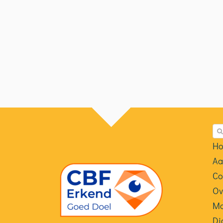
Zo
na
Ho
Aa
Co
Ov
Ma
Di