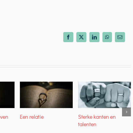
Facebook
X
LinkedIn
WhatsApp
E-
mail
even
Een relatie
Sterke kanten en
talenten