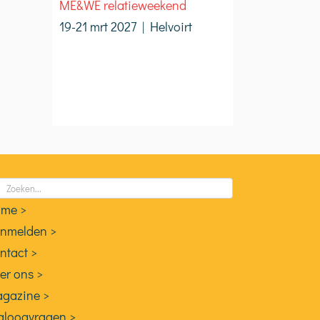
ME&WE relatieweekend
19-21 mrt 2027 | Helvoirt
eken
ar:
me >
nmelden >
ntact >
er ons >
gazine >
aloogvragen >