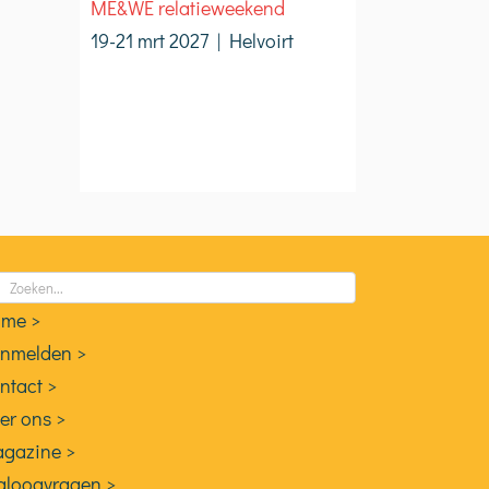
ME&WE relatieweekend
19-21 mrt 2027 | Helvoirt
eken
ar:
me >
nmelden >
ntact >
er ons >
gazine >
aloogvragen >