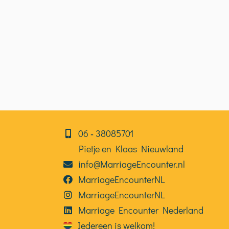
06⁠⁠ ‑ 38085701
Pietje en Klaas Nieuwland
info@MarriageEncounter.nl
MarriageEncounterNL
MarriageEncounterNL
Marriage Encounter Nederland
Iedereen is welkom!