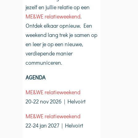
jezelf en jullie relatie op een
ME&WE relatieweekend
.
Ontdek elkaar opnieuw. Een
weekend lang trek je samen op
en leer je op een nieuwe,
verdiepende manier
communiceren.
AGENDA
Wens voor de wereld
Luisteren en spreken
Sint 
ME&WE relatieweekend
20-22 nov 2026 | Helvoirt
ME&WE relatieweekend
22-24 jan 2027 | Helvoirt