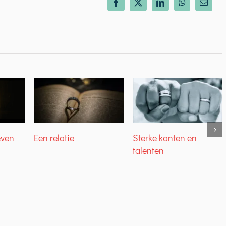
Facebook
X
LinkedIn
WhatsApp
E-
mail
even
Een relatie
Sterke kanten en
talenten