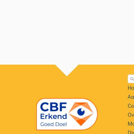
Zo
na
Ho
Aa
Co
Ov
Ma
Di