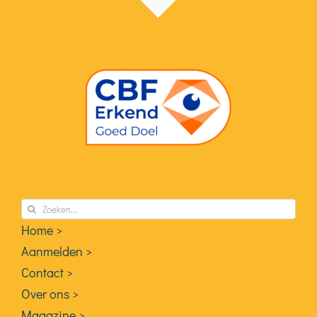
Zoeken
naar:
Home >
Aanmelden >
Contact >
Over ons >
Magazine >