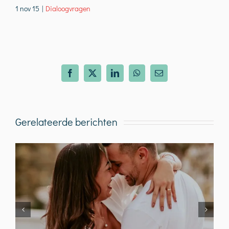
1 nov 15
|
Dialoogvragen
Facebook
X
LinkedIn
WhatsApp
E-
mail
Gerelateerde berichten