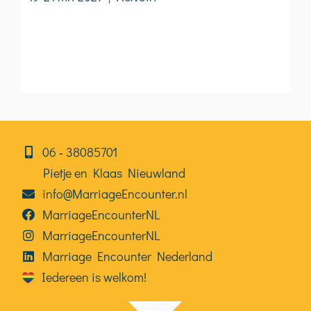
06⁠⁠ ‑ 38085701
Pietje en Klaas Nieuwland
info@MarriageEncounter.nl
MarriageEncounterNL
MarriageEncounterNL
Marriage Encounter Nederland
Iedereen is welkom!