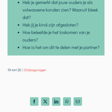
Heb je gemerkt dat jouw ouders je als
volwassene konden zien? Waaruit bleek
dat?
Heb jij je kind-zijn afgesloten?
Hoe beleefde je het loskomen van je
ouders?
Hoe is het om dit te delen met je partner?
19 mrt 20
|
Dialoogvragen
Facebook
X
LinkedIn
WhatsApp
E-
mail