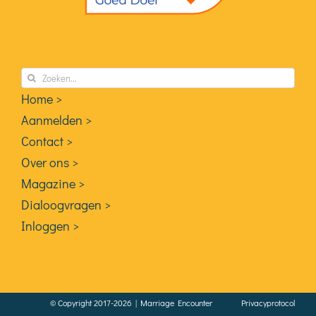
Zoeken
naar:
Home >
Aanmelden >
Contact >
Over ons >
Magazine >
Dialoogvragen >
Inloggen >
© Copyright 2017-2026 | Marriage Encounter
Privacyprotocol