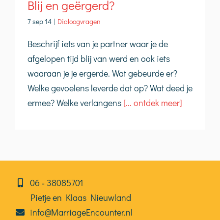
Blij en geërgerd?
7 sep 14
|
Dialoogvragen
Beschrijf iets van je part­ner waar je de
afgelopen tijd blij van werd en ook iets
waaraan je je erg­erde. Wat gebeurde er?
Welke gevoe­lens leverde dat op? Wat deed je
ermee? Welke ver­lan­gens
[... ontdek meer]
06⁠⁠ ‑ 38085701
Pietje en Klaas Nieuwland
info@MarriageEncounter.nl