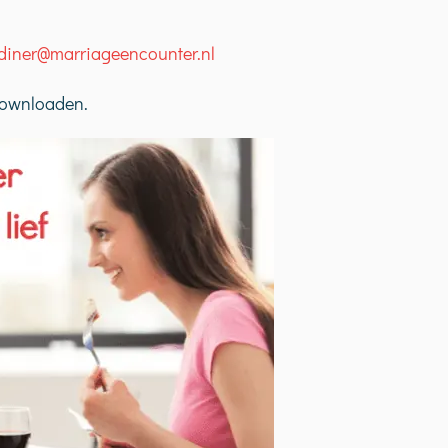
diner@marriageencounter.nl
downloaden.