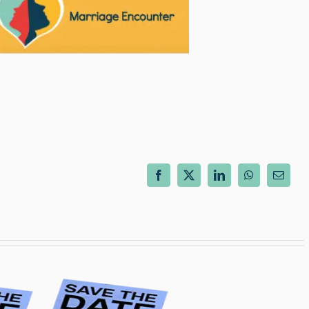
Facebook
X
LinkedIn
WhatsApp
E-
mail