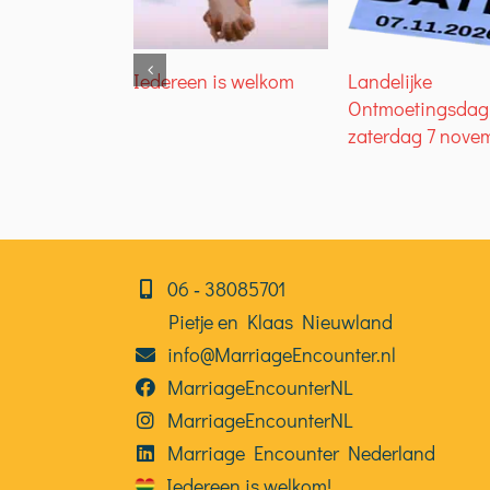
Iedereen is welkom
Landelijke
Ontmoetingsdag
zaterdag 7 nove
06⁠⁠ ‑ 38085701
Pietje en Klaas Nieuwland
info@MarriageEncounter.nl
MarriageEncounterNL
MarriageEncounterNL
Marriage Encounter Nederland
Iedereen is welkom!