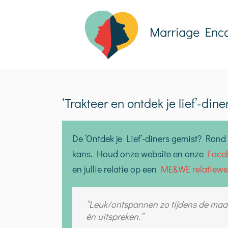
Ga
naar
inhoud
‘Trakteer en ontdek je lief’-dine
De ‘Ontdek je Lief’-diners gemist? Ron
kans. Houd onze website en onze
Face
en jullie relatie op een
ME&WE relatiew
“Leuk/ontspannen zo tijdens de maalt
“We raden het diner anderen aan, omda
“Leuk spel, vragen waardoor je met e
‘Mooi dat we het spel mee naar huis
‘Wat een feestje, voor het eerst same
“Wat een verrassing, mijn vrouw hee
én uitspreken.”
combinatie met lekker eten.”
soms overheen praat of niet bij stilst
thuis verder. Bedankt voor de inspira
6). Door het spel kwamen we direct i