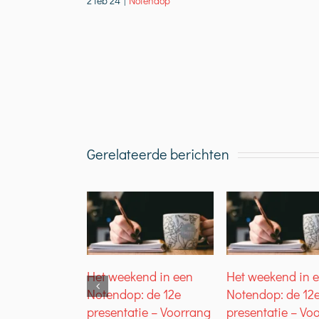
2 feb 24
|
Notendop
Gerelateerde berichten
Het weekend in een
Het weekend in 
Notendop: de 12e
Notendop: de 12
presentatie – Voorrang
presentatie – Vo