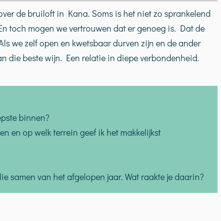
over de bruiloft in Kana. Soms is het niet zo sprankelend
. En toch mogen we vertrouwen dat er genoeg is. Dat de
. Als we zelf open en kwetsbaar durven zijn en de ander
n die beste wijn. Een relatie in diepe verbondenheid.
epste binnen?
 en op welk terrein geef ik het makkelijkst
lie samen van het afgelopen jaar. Wat raakte je daarin?