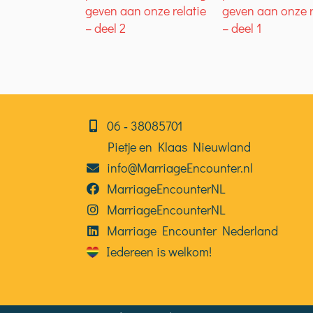
geven aan onze relatie
geven aan onze r
– deel 2
– deel 1
06⁠⁠ ‑ 38085701
Pietje en Klaas Nieuwland
info@MarriageEncounter.nl
MarriageEncounterNL
MarriageEncounterNL
Marriage Encounter Nederland
Iedereen is welkom!