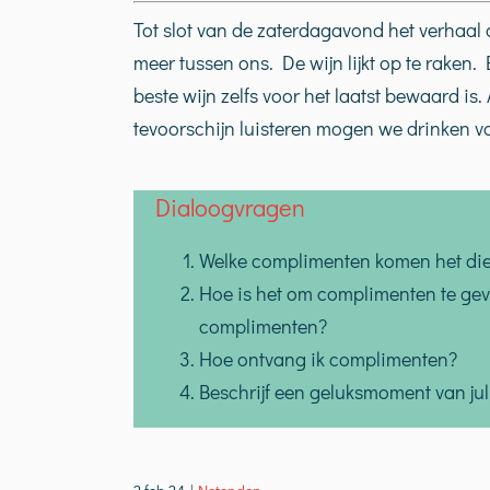
Tot slot van de zaterdagavond het verhaal 
meer tussen ons. De wijn lijkt op te raken
beste wijn zelfs voor het laatst bewaard is
tevoorschijn luisteren mogen we drinken va
Dialoogvragen
Welke complimenten komen het di
Hoe is het om complimenten te geven
complimenten?
Hoe ontvang ik complimenten?
Beschrijf een geluksmoment van jul