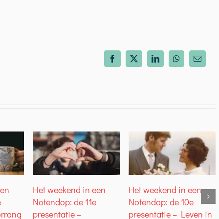
Facebook
X
LinkedIn
WhatsApp
E-
mail
een
Het weekend in een
Het weekend in een
e
Notendop: de 11e
Notendop: de 10e
orrang
presentatie –
presentatie – Leven in