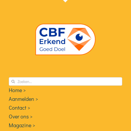
Zoeken
naar:
Home >
Aanmelden >
Contact >
Over ons >
Magazine >