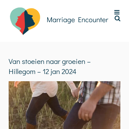
Ga
naar
inhoud
Van stoeien naar groeien –
Hillegom – 12 jan 2024