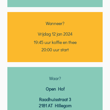
Wanneer?
Vrijdag 12 jan 2024
19:45 uur koffie en thee
20:00 uur start
Waar?
Open Hof
Raadhuisstraat 3
2181 AT Hillegom