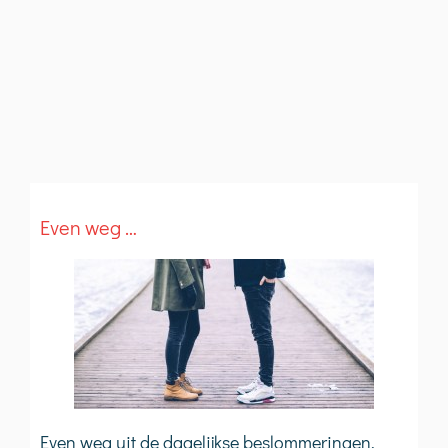
N
r
Even weg …
Even weg uit de dagelijkse beslommeringen.