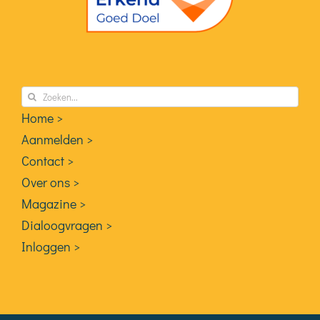
Zoeken
naar:
Home >
Aanmelden >
Contact >
Over ons >
Magazine >
Dialoogvragen >
Inloggen >