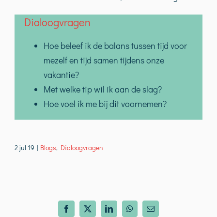
Dialoogvragen
Hoe beleef ik de balans tussen tijd voor
mezelf en tijd samen tijdens onze
vakantie?
Met welke tip wil ik aan de slag?
Hoe voel ik me bij dit voornemen?
2 jul 19
|
Blogs
,
Dialoogvragen
Facebook
X
LinkedIn
WhatsApp
E-