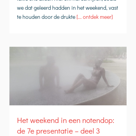
we dat geleerd hadden in het weekend, vast
te houden door de drukte
[... ontdek meer]
Het weekend in een notendop:
de 7e presentatie – deel 3