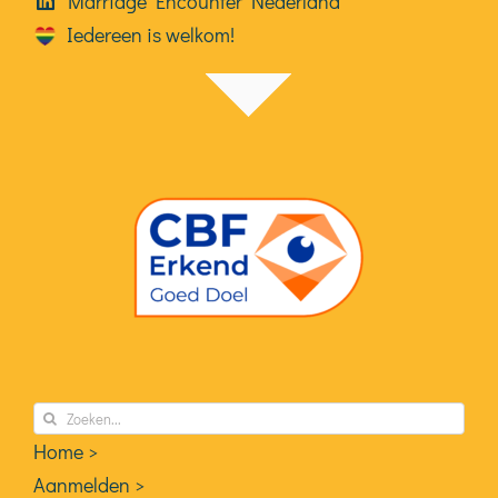
Marriage Encounter Nederland
Iedereen is welkom!
Zoeken
naar:
Home >
Aanmelden >