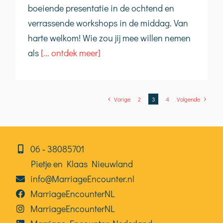
boeiende presentatie in de ochtend en
verrassende workshops in de middag. Van
harte welkom! Wie zou jij mee willen nemen
als
[... ontdek meer]
Vorige
2
3
4
Volgende
06⁠⁠ ‑ 38085701
Pietje en Klaas Nieuwland
info@MarriageEncounter.nl
MarriageEncounterNL
MarriageEncounterNL