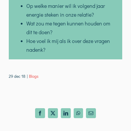
Op welke manier wil ik volgend jaar
energie steken in onze relatie?
Wat zou me tegen kunnen houden om
dit te doen?
Hoe voel ik mij als ik over deze vragen
nadenk?
29 dec 18
|
Blogs
Facebook
X
LinkedIn
WhatsApp
E-
mail