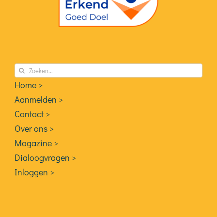
Zoeken
naar:
Home >
Aanmelden >
Contact >
Over ons >
Magazine >
Dialoogvragen >
Inloggen >